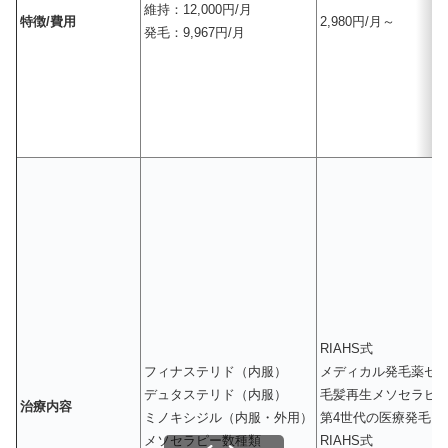
維持：12,000円/月
特徴/費用
2,980円/月～
発毛：9,967円/月
RIAHS式
フィナステリド（内服）
メディカル発毛薬セ
デュタステリド（内服）
毛髪再生メソセラピ
治療内容
ミノキシジル（内服・外用）
第4世代の医療発毛
メソセラピー数種類
RIAHS式