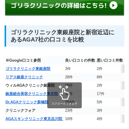
ゴリラクリニック東銀座院と新宿近辺に
あるAGA7社の口コミを比較
※Google口コミ参照
良い口コミの件数
悪い口コミ件数
口
ゴリラクリニック東銀座院
3件
2件
★
リアス銀座クリニック
28件
8件
★
ウィルAGAクリニック銀座院
98件
2件
★
銀座総合美容クリニック東京院
39件
17件
★
Dr.AGAクリニック新橋院
384件
5件
★
スクロールできます
クリニックフォア
23件
3件
★
AGAスキンクリニック東京品川院
10件
4件
★