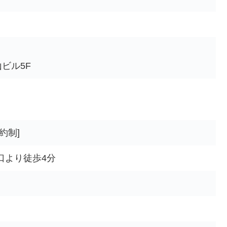
山ビル5F
）
）
予約制]
口より徒歩4分