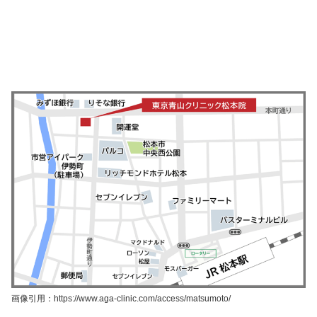
画像引用：https://www.aga-clinic.com/access/matsumoto/