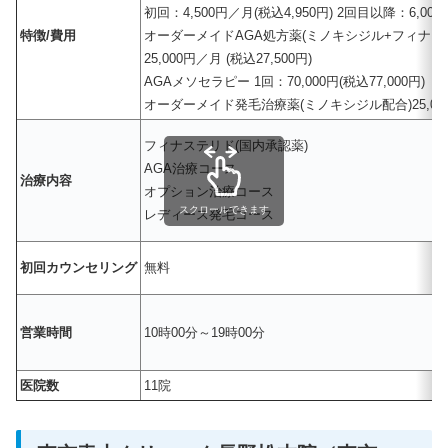
初回：4,500円／月(税込4,950円) 2回目以降：6,000
特徴/費用
オーダーメイドAGA処方薬(ミノキシジル+フィナス
25,000円／月 (税込27,500円)
AGAメソセラピー 1回：70,000円(税込77,000円)
オーダーメイド発毛治療薬(ミノキシジル配合)25,000円
フィナステリド(国内承認薬)
AGA治療コース
治療内容
オプション治療コース
スクロールできます
レディース発毛コース
初回カウンセリング
無料
営業時間
10時00分～19時00分
医院数
11院