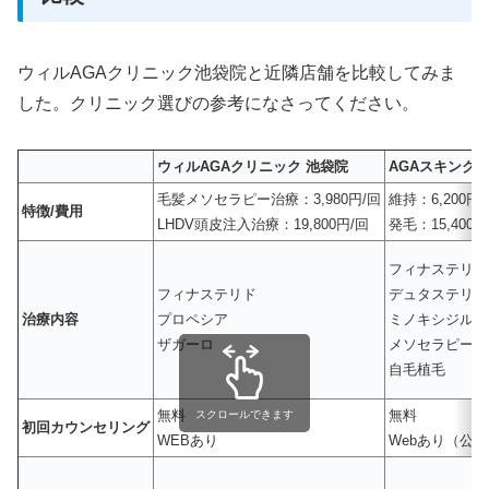
ウィルAGAクリニック池袋院と近隣店舗を比較してみま
した。クリニック選びの参考になさってください。
ウィルAGAクリニック 池袋院
AGAスキンク
毛髪メソセラピー治療：3,980円/回
維持：6,200円/
特徴/費用
LHDV頭皮注入治療：19,800円/回
発毛：15,400円
フィナステリド
フィナステリド
デュタステリド
治療内容
プロペシア
ミノキシジル（
ザガーロ
メソセラピー
自毛植毛
無料
無料
スクロールできます
初回カウンセリング
WEBあり
Webあり（公式